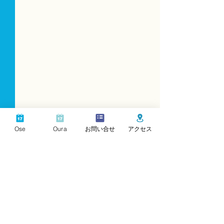
Ose
Oura
お問い合せ
アクセス
コメント
あじさい祭り
コメントを追加…
3/24(日)〜4/7(日) 2024