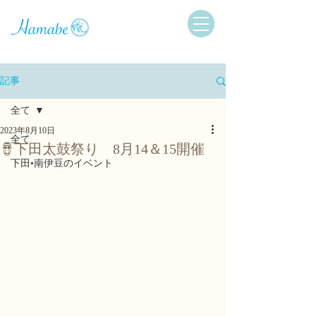
記事
全て
2023年8月10日
全て
🪘下田太鼓祭り 8月14＆15開催
下田•南伊豆のイベント