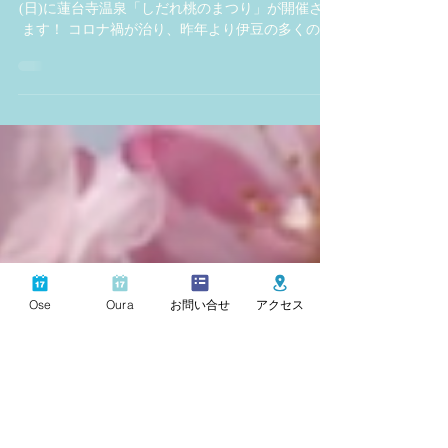
桃の里まつり​》
今年も例年どおり、2024年3月24日(日)〜4月7日
(日)に蓮台寺温泉「しだれ桃のまつり」が開催され
ます！ コロナ禍が治り、昨年より伊豆の多くのイ
ベントが再開されて、伊豆下田の活気が戻ってき
て嬉しい限りです。 ＜各イベント情報＞...
Ose
Oura
お問い合せ
アクセス