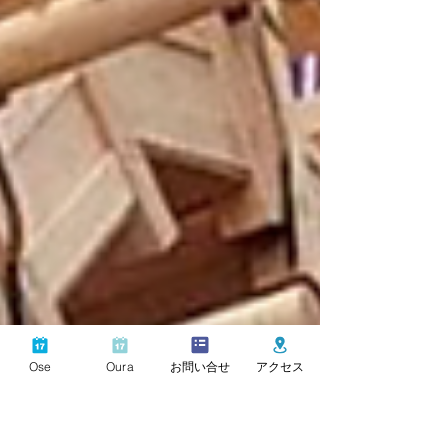
Ose
Oura
お問い合せ
アクセス