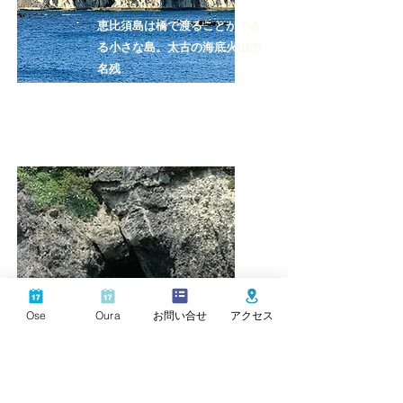
恵比須島は橋で渡ることができ
る小さな島。太古の海底火山の
名残
手石の阿弥陀三尊
Ose
Oura
お問い合せ
アクセス
伊豆七不思議の一つで、手石の
南に突き出た岬を弥陀山という