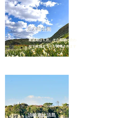
爪木崎公園
最盛期は１月。その期間に合わ
せて水仙まつりが開催されます
須崎恵比須島