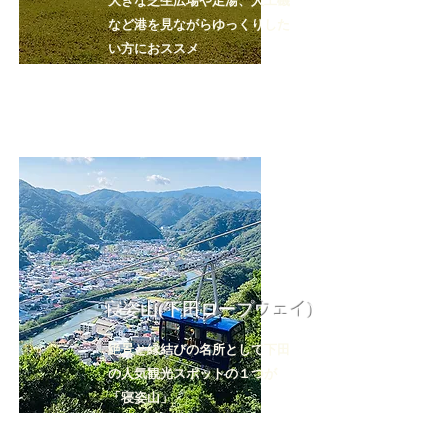
大きな芝生広場や足湯、人工磯
など港を見ながらゆっくりした
い方におススメ
寝姿山(下田ロープウェイ)
絶景と縁結びの名所として下田
の人気観光スポットの１つが
「寝姿山」